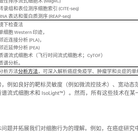
磁性排序流式细胞术 (MagRC)
转录组和表位测序细胞索引 (CITE-seq)
RNA 表达和蛋白质测序 (REAP-seq)
镜下检查法
单细胞 Western 印迹，
邻近连接分析 (PLA)，
邻近延伸分析 (PEA)
质谱流式细胞术（飞行时间流式细胞术；CyTOF）
质谱分析。
分析方法
分析方法
，可深入解析癌症免疫学、肿瘤学和炎症的单
，例如良好的靶标灵敏度（例如微流控技术）、宽动态范
流式细胞术和 IsoLight™）。然而，所有这些技术
本问题并拓展我们对细胞行为的理解。例如，在癌症研究