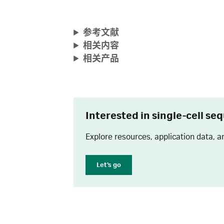
参考文献
相关内容
相关产品
Interested in single-cell se
Explore resources, application data, a
Let's go