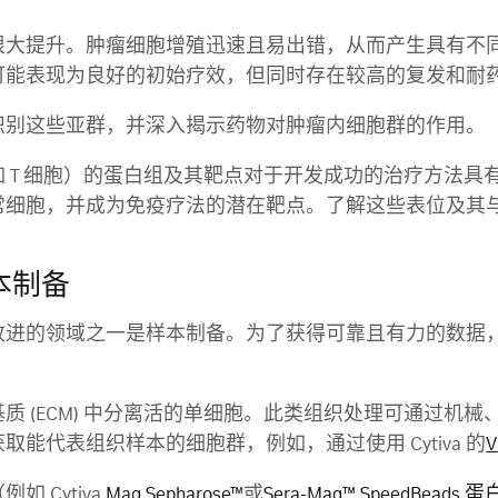
很大提升。肿瘤细胞增殖迅速且易出错，从而产生具有不
可能表现为良好的初始疗效，但同时存在较高的复发和耐
识别这些亚群，并深入揭示药物对肿瘤内细胞群的作用。
 T 细胞）的蛋白组及其靶点对于开发成功的治疗方法具
细胞，并成为免疫疗法的潜在靶点。了解这些表位及其与 
本制备
改进的领域之一是样本制备。为了获得可靠且有力的数据
质 (ECM) 中分离活的单细胞。此类组织处理可通过机
能代表组织样本的细胞群，例如，通过使用 Cytiva 的
V
 Cytiva
Mag Sepharose™
或
Sera-Mag™ SpeedBeads 