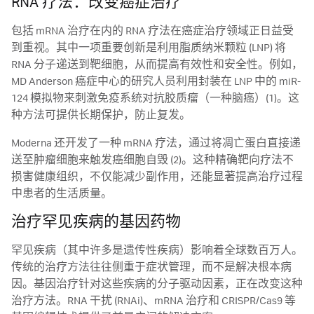
RNA 疗法：改变癌症治疗
包括 mRNA 治疗在内的 RNA 疗法在癌症治疗领域正日益受
到重视。其中一项重要创新是利用脂质纳米颗粒 (LNP) 将
RNA 分子递送到靶细胞，从而提高有效性和安全性。例如，
MD Anderson 癌症中心的研究人员利用封装在 LNP 中的 miR-
124 模拟物来刺激免疫系统对抗胶质瘤（一种脑癌）(1)。这
种方法可提供长期保护，防止复发。
Moderna 还开发了一种 mRNA 疗法，通过将凋亡蛋白直接递
送至肿瘤细胞来触发癌细胞自毁 (2)。这种精确靶向疗法不
损害健康组织，不仅能减少副作用，还能显著提高治疗过程
中患者的生活质量。
治疗罕见疾病的基因药物
罕见疾病（其中许多是遗传性疾病）影响着全球数百万人。
传统的治疗方法往往侧重于症状管理，而不是解决根本病
因。基因治疗针对这些疾病的分子驱动因素，正在改变这种
治疗方法。RNA 干扰 (RNAi)、mRNA 治疗和 CRISPR/Cas9 等