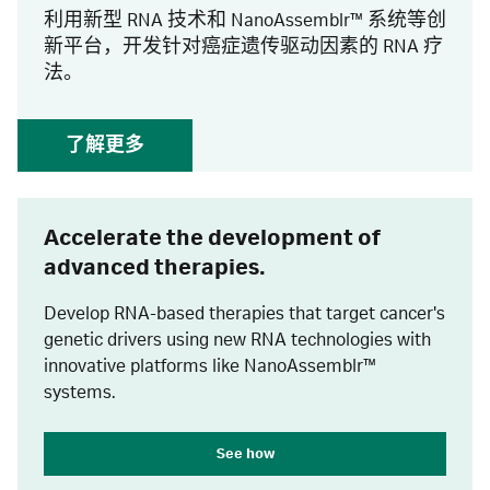
利用新型 RNA 技术和 NanoAssemblr™ 系统等创
新平台，开发针对癌症遗传驱动因素的 RNA 疗
法。
了解更多
Accelerate the development of
advanced therapies.
Develop RNA-based therapies that target cancer's
genetic drivers using new RNA technologies with
innovative platforms like NanoAssemblr™
systems.
See how