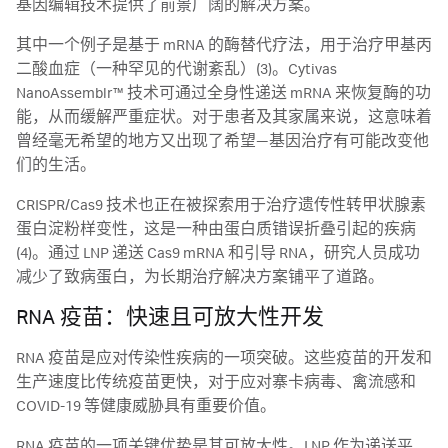
基因编辑技术提供了前景广阔的解决方案。
其中一个例子是基于 mRNA 的酶替代疗法，用于治疗甲基丙
二酸血症（一种罕见的代谢紊乱）(3)。Cytivas
NanoAssemblr™ 技术可通过全身性递送 mRNA 来恢复酶的功
能，从而缓解严重症状。对于患者及其家属来说，这意味着
曾经毫无希望的地方又出现了希望—基因治疗有可能改变他
们的生活。
CRISPR/Cas9 技术也正在被探索用于治疗遗传性转甲状腺素
蛋白淀粉样变性，这是一种由蛋白质错误折叠引起的疾病
(4)。通过 LNP 递送 Cas9 mRNA 和引导 RNA，研究人员成功
减少了致病蛋白，为长期治疗解决方案铺平了道路。
RNA 疫苗：快速且可放大性开发
RNA 疫苗是应对传染性疾病的一项突破。这些疫苗的开发和
生产速度比传统疫苗更快，对于应对寨卡病毒、禽流感和
COVID-19 等健康威胁具有重要价值。
RNA 疫苗的一项关键优势是其可放大性。LNP 作为递送平