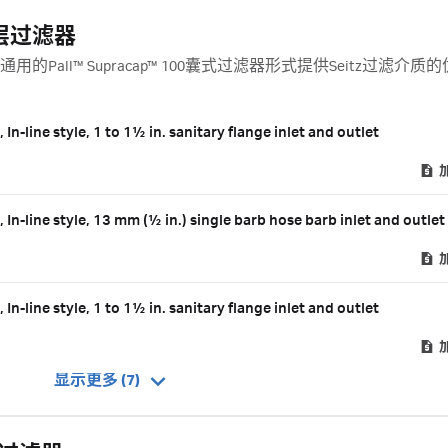
式深层过滤器
 以最通用的Pall™ Supracap™ 100囊式过滤器形式提供Seitz过滤介
-line style, 1 to 1½ in. sanitary flange inlet and outlet
n-line style, 13 mm (½ in.) single barb hose barb inlet and outlet
-line style, 1 to 1½ in. sanitary flange inlet and outlet
显示更多 (7)