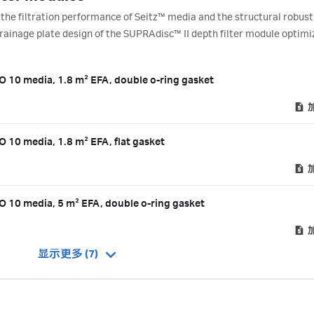
he filtration performance of Seitz™ media and the structural robust
drainage plate design of the SUPRAdisc™ II depth filter module optimi
process flow.
IO 10 media, 1.8 m² EFA, double o-ring gasket
O 10 media, 1.8 m² EFA, flat gasket
IO 10 media, 5 m² EFA, double o-ring gasket
显示更多 (7)