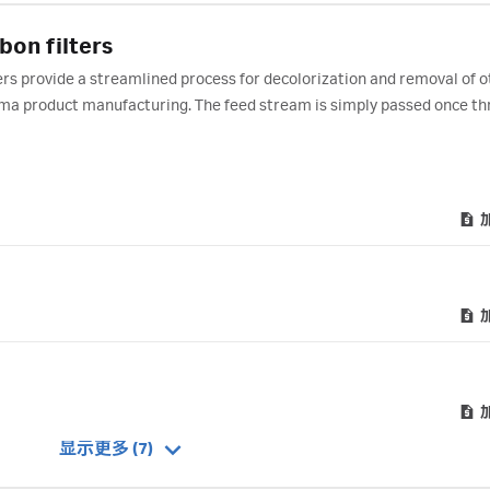
bon filters
ers provide a streamlined process for decolorization and removal of o
sma product manufacturing. The feed stream is simply passed once th
ve the desired adsorption.
显示更多 (7)