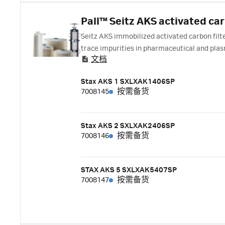
Pall™ Seitz AKS activated car
Seitz AKS immobilized activated carbon filt
trace impurities in pharmaceutical and pla
文档
module at an appropriate flow rate to achie
Stax AKS 1 SXLXAK1406SP
7008145
按需备货
Stax AKS 2 SXLXAK2406SP
7008146
按需备货
STAX AKS 5 SXLXAK5407SP
7008147
按需备货