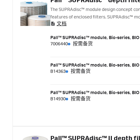
Pall™ SUPRAdisc™ depth filt
The SUPRAdisc™ module design concept combi
features of enclosed filters. SUPRAdisc™ mo
文档
filter media types.
Pall™ SUPRAdisc™ module, Bio-series, BIO 
7006440
按需备货
Pall™ SUPRAdisc™ module, Bio-series, BIO 
B14363
按需备货
Pall™ SUPRAdisc™ module, Bio-series, BIO 
B14930
按需备货
Pall™ SUPRAdisc™ II depth fi