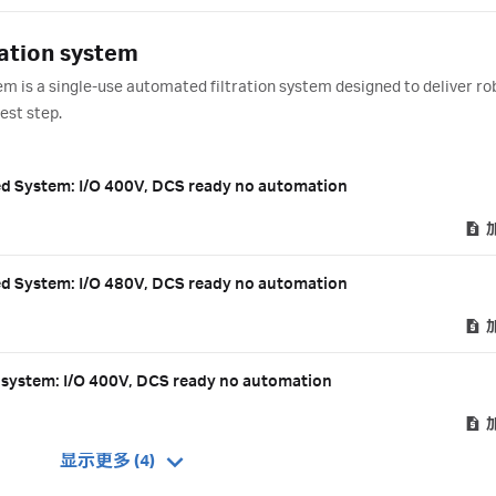
ration system
m is a single-use automated filtration system designed to deliver ro
est step.
ed System: I/O 400V, DCS ready no automation
ed System: I/O 480V, DCS ready no automation
d system: I/O 400V, DCS ready no automation
显示更多 (4)