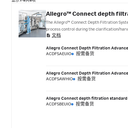
显示
1-8
共
8
项
Allegro™ Connect depth filt
The Allegro™ Connect Depth Filtration Syste
process control during the clarification/harv
文档
Allegro Connect Depth Filtration Advanc
ACDFSAEUIO
按需备货
Allegro Connect Depth Filtration Advanc
ACDFSAWHIO
按需备货
Allegro Connect depth filtration standar
ACDFSBEUIO
按需备货