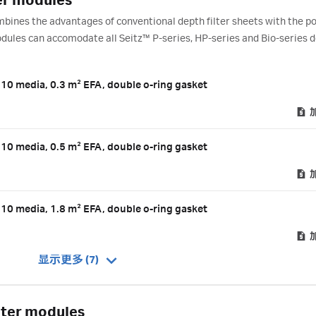
er modules
nes the advantages of conventional depth filter sheets with the po
dules can accomodate all Seitz™ P-series, HP-series and Bio-series 
10 media, 0.3 m² EFA, double o-ring gasket
10 media, 0.5 m² EFA, double o-ring gasket
10 media, 1.8 m² EFA, double o-ring gasket
显示更多 (7)
lter modules