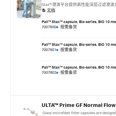
Stax™澄清平台提供高性能深层过滤澄清
文档
Pall™ Stax™ capsule, Bio-series, BIO 10 me
7007800
按需备货
Pall™ Stax™ capsule, Bio-series, BIO 10 me
7007801
按需备货
Pall™ Stax™ capsule, Bio-series, BIO 10 me
7007802
按需备货
ULTA™ Prime GF Normal Flow 
Glass microfiber filter capsules are designe