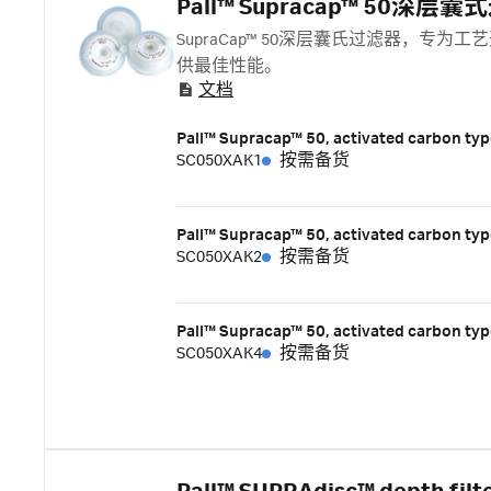
Pall™ Supracap™ 50深层
SupraCap™ 50深层囊氏过滤器，
供最佳性能。
文档
Pall™ Supracap™ 50, activated carbon ty
SC050XAK1
按需备货
Pall™ Supracap™ 50, activated carbon ty
SC050XAK2
按需备货
Pall™ Supracap™ 50, activated carbon ty
SC050XAK4
按需备货