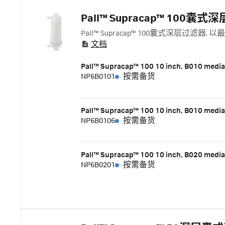
Pall™ Supracap™ 100囊
Pall™ Supracap™ 100囊式深层过滤器,
文档
Pall™ Supracap™ 100 10 inch, B010 media, In
NP6B0101
按需备货
Pall™ Supracap™ 100 10 inch, B010 media, I
NP6B0106
按需备货
Pall™ Supracap™ 100 10 inch, B020 media, In
NP6B0201
按需备货