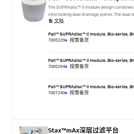
The SUPRAdisc™ II module design combines t
interlocking dual drainage plates. The dual 
文档
flow distribution by providing unobstructed 
Pall™ SUPRAdisc™ II module, Bio-series, B
7005229
按需备货
Pall™ SUPRAdisc™ II module, Bio-series, BI
7005294
按需备货
Pall™ SUPRAdisc™ II module, Bio-series, B
7007240
按需备货
Stax™mAx深层过滤平台