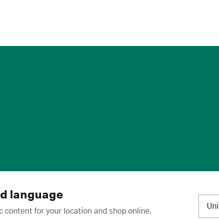
标
·
取消订阅
·
订阅设置
·
沪ICP备2020031023号-2
nd language
Un
c content for your location and shop online.