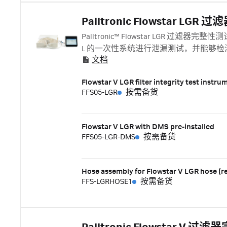
Palltronic Flowstar L
Palltronic™ Flowstar LGR 过滤器
L 的一次性系统进行泄漏测试，并能够
文档
Flowstar V LGR filter integrity test instru
FFS05-LGR
按需备货
Flowstar V LGR with DMS pre-installed
FFS05-LGR-DMS
按需备货
Hose assembly for Flowstar V LGR hose (r
FFS-LGRHOSE1
按需备货