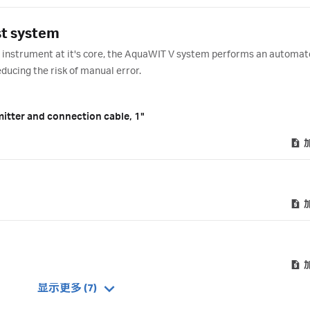
st system
st instrument at it's core, the AquaWIT V system performs an automate
educing the risk of manual error.
itter and connection cable, 1"
显示更多 (7)