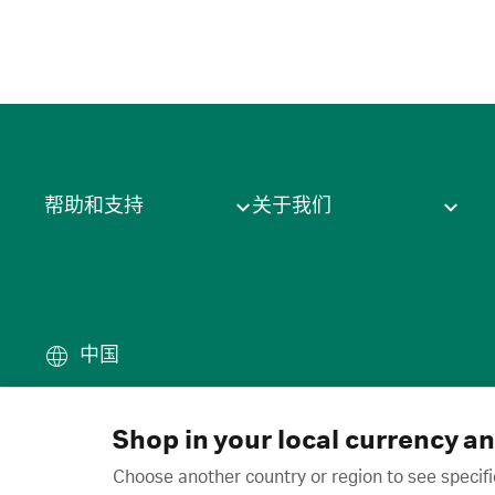
帮助和支持
关于我们
中国
条款
·
隐私政策
·
Cookie
·
商
© 2026 Cytiva
Shop in your local currency a
Choose another country or region to see specifi