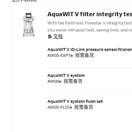
显示
1-3
共
3
项
AquaWIT V filter integrity te
With the Palltronic Flowstar V integrity te
situ water intrusion test, saving time, and r
文档
AquaWIT V IO-Link pressure sensor/transm
AW05-EXPT
按需备货
AquaWIT V system
AW05
按需备货
AquaWIT V system flush set
AW05-FLST
按需备货