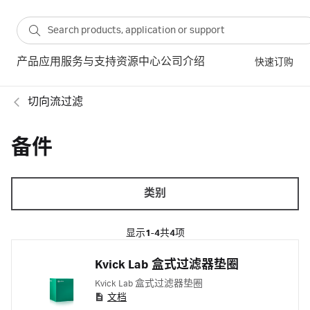
产品
应用
服务与支持
资源中心
公司介绍
快速订购
切向流过滤
备件
类别
显示
1-4
共
4
项
Kvick Lab 盒式过滤器垫圈
Kvick Lab 盒式过滤器垫圈
文档