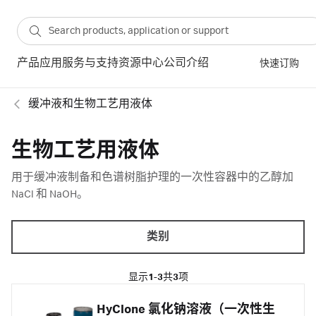
产品
应用
服务与支持
资源中心
公司介绍
快速订购
缓冲液和生物工艺用液体
生物工艺用液体
用于缓冲液制备和色谱树脂护理的一次性容器中的乙醇加
NaCl 和 NaOH。
类别
显示
1-3
共
3
项
HyClone 氯化钠溶液（一次性生