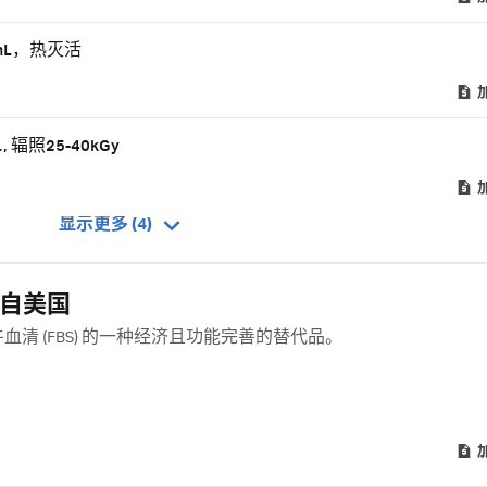
 mL，热灭活
 辐照25-40kGy
显示更多 (4)
源自美国
为胎牛血清 (FBS) 的一种经济且功能完善的替代品。