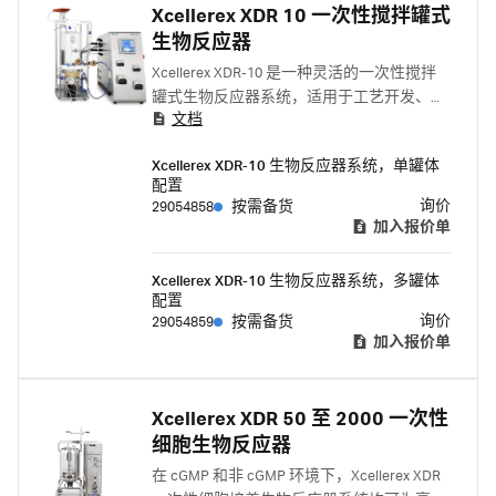
Xcellerex XDR 10 一次性搅拌罐式
生物反应器
Xcellerex XDR-10 是一种灵活的一次性搅拌
罐式生物反应器系统，适用于工艺开发、小
文档
规模生产和工艺问题查找。 XDR 10搅拌罐式
生物反应器提供了准确和可预测的结果，最
Xcellerex XDR-10 生物反应器系统，单罐体
大限度减少所需要的运行数，以节省时间、
配置
工作和成本。系统的设计基于与大型
询价
29054858
按需备货
Xcellerex™ 生物反应器相同的技术平台，可
加入报价单
实现从台式到中试和生产规模应用的大型生
物反应系统的顺利放大。
Xcellerex XDR-10 生物反应器系统，多罐体
配置
询价
29054859
按需备货
加入报价单
Xcellerex XDR 50 至 2000 一次性
细胞生物反应器
在 cGMP 和非 cGMP 环境下，Xcellerex XDR