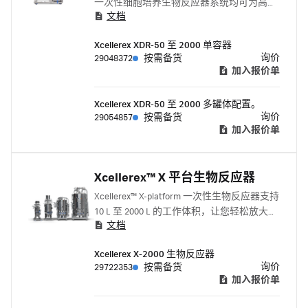
一次性细胞培养生物反应器系统均可为高达
文档
2000 L 反应器提供可扩展性以及可靠的搅拌
罐性能。 Xcellerex XDR 50-2000罐体为全水
Xcellerex XDR-50 至 2000 单容器
夹套结构，用于盛放安装一次性反应袋进行
询价
29048372
按需备货
细胞系的培养，通过TCU进行精准的升降温
加入报价单
控制。
Xcellerex XDR-50 至 2000 多罐体配置。
询价
29054857
按需备货
加入报价单
Xcellerex™ X 平台生物反应器
Xcellerex™ X-platform 一次性生物反应器支持
10 L 至 2000 L 的工作体积，让您轻松放大、
文档
最大化工艺灵活性并降低操作失误风险。其
核心优势如下：
Xcellerex X-2000 生物反应器
询价
29722353
按需备货
加入报价单