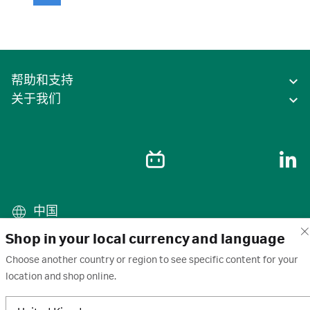
帮助和支持
关于我们
中国
Shop in your local currency and language
条款
·
隐私政策
·
Cookie
·
商标
·
Choose another country or region to see specific content for your
取消订阅
·
订阅设置
·
沪ICP备2020031023号-2
location and shop online.
© 2026 Cytiva