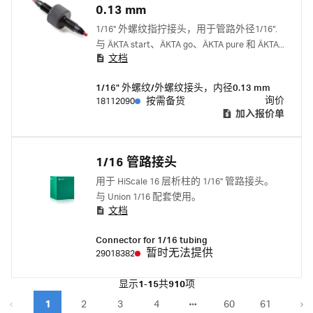
0.13 mm
1/16" 外螺纹指拧接头，用于管路外径1/16”.
与 ÄKTA start、ÄKTA go、ÄKTA pure 和 ÄKTA
文档
avant 配套使用。 与下列一起使用 1/16" 内螺
纹-1/16" 内螺纹接头 18385501 套圈 18112706
1/16" 外螺纹/外螺纹接头，内径0.13 mm
询价
18112090
按需备货
加入报价单
1/16 管路接头
用于 HiScale 16 层析柱的 1/16" 管路接头。
与 Union 1/16 配套使用。
文档
Connector for 1/16 tubing
暂时无法提供
29018382
显示
1-15
共
910
项
1
2
3
4
60
61