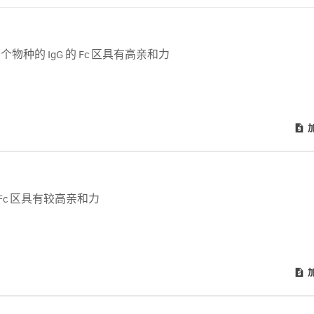
ance对多个物种的 IgG 的 Fc 区具有高亲和力
IgG Fc 区具有较高亲和力