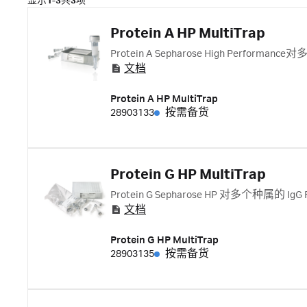
显示
1-3
共
3
项
Protein A HP MultiTrap
Protein A Sepharose High Perform
文档
Protein A HP MultiTrap
28903133
按需备货
Protein G HP MultiTrap
Protein G Sepharose HP 对多个种属的 
文档
Protein G HP MultiTrap
28903135
按需备货