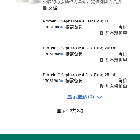
交联的琼脂糖作为基架，提供稳固而高流速
文档
的层析基质。Protein G Sepharose 4 Fast Flow
填料可用于实验室规模空柱的装填，也可以
Protein G Sepharose 4 Fast Flow, 1L
装在更大的色谱柱中，用于工业规模纯化单
询价
17061806
按需备货
克隆和多克隆抗体。 蛋白 G 高流速琼脂糖凝
加入报价单
胶为重组蛋白 G 与 Sepharose 4 Fast Flow 偶
联的填料。
Protein G Sepharose 4 Fast Flow, 200 mL
询价
17061805
按需备货
加入报价单
Protein G Sepharose 4 Fast Flow, 25 mL
询价
17061802
按需备货
加入报价单
显示更多 (2)
显示
1-2
共
2
项