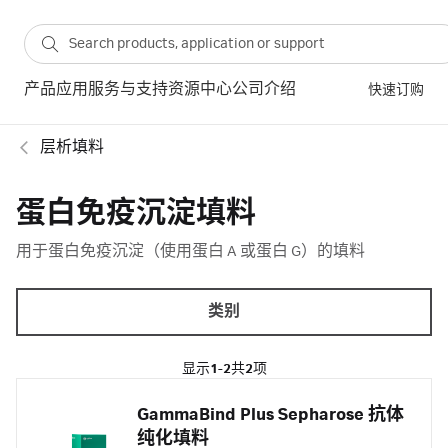
产品
应用
服务与支持
资源中心
公司介绍
快速订购
层析填料
蛋白免疫沉淀填料
用于蛋白免疫沉淀（使用蛋白 A 或蛋白 G）的填料
类别
显示
1-2
共
2
项
GammaBind Plus Sepharose 抗体
纯化填料