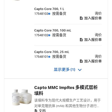
工艺开发和大规模制造，同时也可用于研究
Capto Core 700, 1 L
实验室。它们的高流速特性可提高生产率和
询价
17548103
按需备货
大批量加工能力。 产品优势：双层设计 表
加入报价单
层是具有一定孔径的钝化层，它可以排阻大
分子，使之流穿。 小分子通过表层进入填料
Capto Core 700, 100 mL
内部核心，核心层可以结合杂质分子。 这一
询价
17548102
按需备货
设计使得该系列填料具有分子排阻和吸附层
加入报价单
析的双重特点。该系列填料的优点包括高载
量、高流速、短保留时间、在宽操作窗口内
Capto Core 700, 25 mL
保持强大性能、工艺设计简单和生产效率
询价
17548101
按需备货
高。 产品优点
加入报价单
显示更多 (1)
Capto MMC ImpRes 多模式层析
填料
该填料专为现代大规模生产工艺设计，用于
对单克隆抗体 (mAb) 和其他生物分子进行高
文档
分辨率精纯。