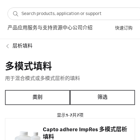
产品
应用
服务与支持
资源中心
公司介绍
快速订购
层析填料
多模式填料
用于混合模式或多模式层析的填料
类别
筛选
显示
1-7
共
7
项
Capto adhere ImpRes 多模式层析
填料