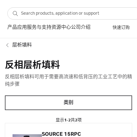
产品
应用
服务与支持
资源中心
公司介绍
快速订购
层析填料
反相层析填料
反相层析填料可用于需要高流速和低背压的工业工艺中的精
纯步骤
类别
显示
1-2
共
2
项
SOURCE 15RPC