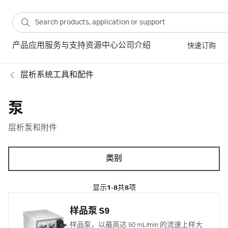
产品
应用
服务与支持
资源中心
公司介绍
快速订购
层析系统工具和配件
泵
层析泵和附件
类别
显示
1-8
共
8
项
样品泵 S9
样品泵，以最高达 50 mL/min 的流速上样大