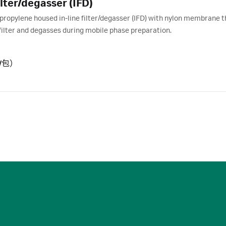
ter/degasser (IFD)
ropylene housed in-line filter/degasser (IFD) with nylon membrane t
filter and degasses during mobile phase preparation.
个/包）