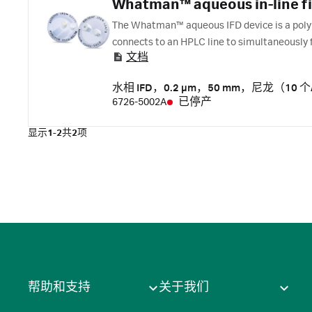
Whatman™ aqueous in-line fil
The Whatman™ aqueous IFD device is a polyp
connects to an HPLC line to simultaneously 
文档
水相 IFD，0.2 μm，50 mm，尼龙（10 
6726-5002A
已停产
显示
1-2
共
2
项
帮助和支持
关于我们