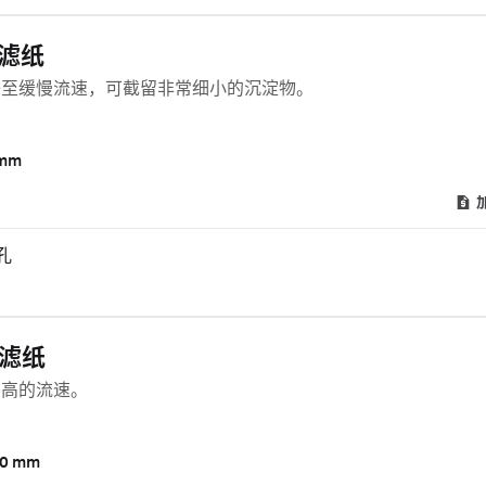
用滤纸
等至缓慢流速，可截留非常细小的沉淀物。
mm
 孔
用滤纸
常高的流速。
0 mm