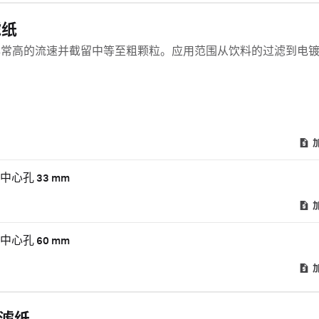
滤纸
非常高的流速并截留中等至粗颗粒。应用范围从饮料的过滤到电
中心孔 33 mm
中心孔 60 mm