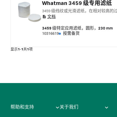
Whatman 3459 级专用滤纸
3459 级绉纹或光滑滤纸，在相对较高
文档
3459 级特定应用滤纸，圆形，230 mm
10316619
按需备货
显示
1-1
共
1
项
帮助和支持
关于我们