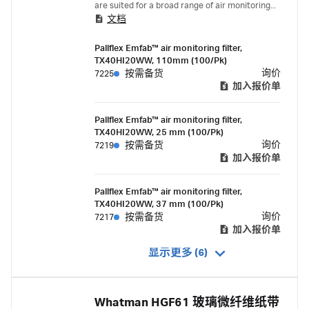
are suited for a broad range of air monitoring
文档
applications.
Pallflex Emfab™ air monitoring filter,
TX40HI20WW, 110mm (100/Pk)
询价
7225
按需备货
加入报价单
Pallflex Emfab™ air monitoring filter,
TX40HI20WW, 25 mm (100/Pk)
询价
7219
按需备货
加入报价单
Pallflex Emfab™ air monitoring filter,
TX40HI20WW, 37 mm (100/Pk)
询价
7217
按需备货
加入报价单
显示更多 (6)
Whatman HGF61 玻璃微纤维纸带