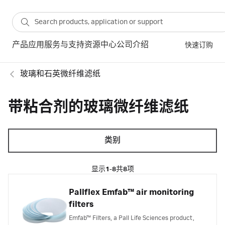
产品
应用
服务与支持
资源中心
公司介绍
快速订购
玻璃和石英微纤维滤纸
带粘合剂的玻璃微纤维滤纸
类别
显示
1-8
共
8
项
Pallflex Emfab™ air monitoring
filters
Emfab™ Filters, a Pall Life Sciences product,