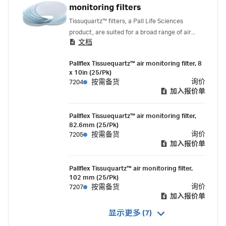
monitoring filters
Tissuquartz™ filters, a Pall Life Sciences
product, are suited for a broad range of air
文档
monitoring applications
Pallflex Tissuequartz™ air monitoring filter, 8
x 10in (25/Pk)
询价
7204
按需备货
加入报价单
Pallflex Tissuequartz™ air monitoring filter,
82.6mm (25/Pk)
询价
7205
按需备货
加入报价单
Pallflex Tissuquartz™ air monitoring filter,
102 mm (25/Pk)
询价
7207
按需备货
加入报价单
显示更多 (7)