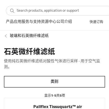
产品
应用
服务与支持
资源中心
公司介绍
快速订购
玻璃和石英微纤维滤纸
石英微纤维滤纸
使用纯石英微纤维滤纸对酸性气体进行采样 - 用于空气监
测。
类别
显示
1-5
共
5
项
Pallflex Tissuquartz™ air