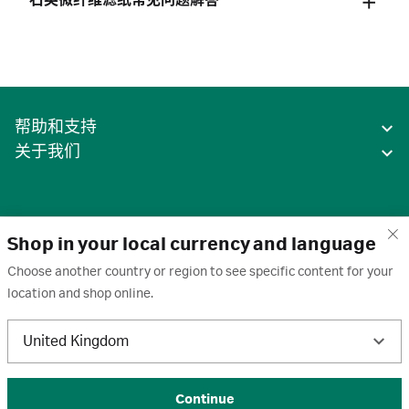
石英微纤维滤纸常见问题解答
帮助和支持
关于我们
Shop in your local currency and language
Choose another country or region to see specific content for your
location and shop online.
中国
United Kingdom
条款
·
隐私政策
·
Cookie
·
商标
·
取消订阅
·
订阅设置
·
沪ICP备2020031023号-2
© 2026 Cytiva
Continue