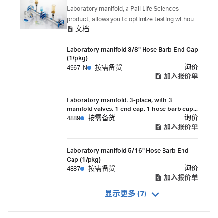
Laboratory manifold, a Pall Life Sciences
product, allows you to optimize testing without
文档
sacrificing cleanliness with interchangeable
components and coupling devices.
Laboratory manifold 3/8" Hose Barb End Cap
(1/pkg)
询价
4967-N
按需备货
加入报价单
Laboratory manifold, 3-place, with 3
manifold valves, 1 end cap, 1 hose barb cap
(1 set/pkg)
询价
4889
按需备货
加入报价单
Laboratory manifold 5/16" Hose Barb End
Cap (1/pkg)
询价
4887
按需备货
加入报价单
显示更多 (7)