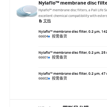
Nylaflo™ membrane disc filt
Nylaflo™ membrane disc filters, a Pall Life 
excellent chemical compatibility with esters
文档
Nylaflo™ membrane disc filter, 0.2 µm, 1
66604
按需备货
Nylaflo™ membrane disc filter, 0.2 µm, 2
66601
按需备货
Nylaflo™ membrane disc filter, 0.2 µm, 4
66602
按需备货