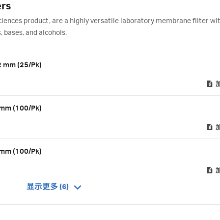
ers
Sciences product, are a highly versatile laboratory membrane filter wi
, bases, and alcohols.
42 mm (25/Pk)
5 mm (100/Pk)
7 mm (100/Pk)
显示更多 (6)