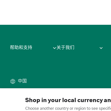
帮助和支持
关于我们
中国
条款
·
隐私政策
·
Cookie
·
商
© 2026 Cytiva
Shop in your local currency a
Choose another country or region to see specifi