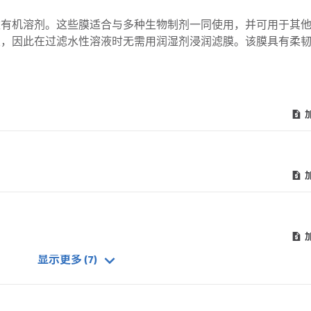
数有机溶剂。这些膜适合与多种生物制剂一同使用，并可用于其
性，因此在过滤水性溶液时无需用润湿剂浸润滤膜。该膜具有柔
灭菌。应用包括：过滤水相和有机流动相、真空脱气、组织培养基、
显示更多 (7)