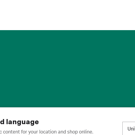
标
·
取消订阅
·
订阅设置
·
沪ICP备2020031023号-2
nd language
Un
c content for your location and shop online.