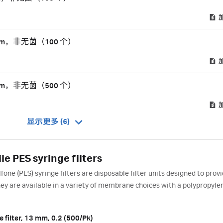
5 µm，非无菌（100 个）
5 µm，非无菌（500 个）
显示更多 (6)
 PES syringe filters
e (PES) syringe filters are disposable filter units designed to provi
hey are available in a variety of membrane choices with a polypropyle
filter, 13 mm, 0.2 (500/Pk)