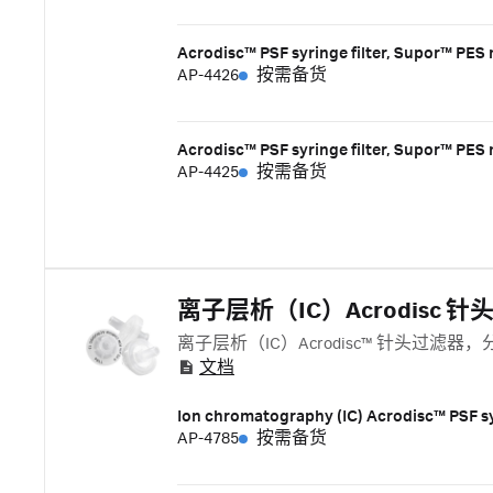
Acrodisc™ PSF syringe filter, Supor™ PES
AP-4426
按需备货
Acrodisc™ PSF syringe filter, Supor™ PES
AP-4425
按需备货
离子层析（IC）Acrodisc 
离子层析（IC）Acrodisc™ 针头过
文档
Ion chromatography (IC) Acrodisc™ PSF sy
AP-4785
按需备货