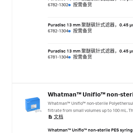
6782-1302
按需备货
Puradisc 13 mm 聚醚砜针式滤器，0.4
6782-1304
按需备货
Puradisc 13 mm 聚醚砜针式滤器，0.4
6781-1304
按需备货
Whatman™ Uniflo™ non-sterile
Whatman™ Uniflo™ non-sterile Polyethersulfon
filtrate from small volumes up to 100 mL. T
文档
overmold housing.
Whatman™ Uniflo™ non-sterile PES syringe 