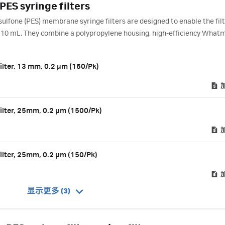
ES syringe filters
fone (PES) membrane syringe filters are designed to enable the filt
an 10 mL. They combine a polypropylene housing, high-efficiency Wha
PES membrane.
lter, 13 mm, 0.2 µm (150/Pk)
ilter, 25mm, 0.2 µm (1500/Pk)
ilter, 25mm, 0.2 µm (150/Pk)
显示更多 (3)