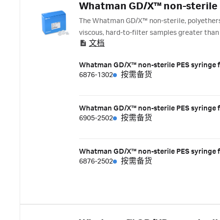
Whatman GD/X™ non-sterile P
The Whatman GD/X™ non-sterile, polyethersul
viscous, hard-to-filter samples greater th
文档
GMF 150 and GF/F pre-filter media, and a 
Whatman GD/X™ non-sterile PES syringe fi
6876-1302
按需备货
Whatman GD/X™ non-sterile PES syringe f
6905-2502
按需备货
Whatman GD/X™ non-sterile PES syringe f
6876-2502
按需备货