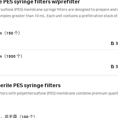
ES syringe filters w/prefilter
ulfone (PES) membrane syringe filters are designed to prepare and
samples greater than 10 mL. Each unit contains a prefiltration stack of
.
m（150 个）
m（1500 个）
ile PES syringe filters
lters with polyethersulfone (PES) membrane combine premium qualit
 µm，非无菌（100 个）