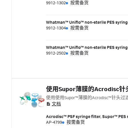
9912-1302
按需备货
Whatman™ Uniflo™ non-sterile PES syringe
9912-1304
按需备货
Whatman™ Uniflo™ non-sterile PES syringe 
9912-2502
按需备货
使用Supor薄膜的Acrodisc
使用使用Supor™薄膜的Acrodisc™
文档
Acrodisc™ PSF syringe filter, Supor™ PES
AP-4799
按需备货