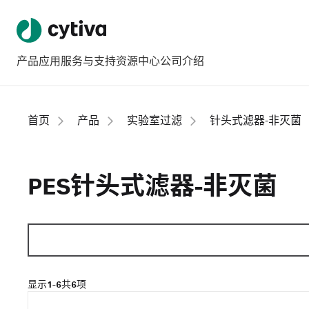
产品
应用
服务与支持
资源中心
公司介绍
首页
产品
实验室过滤
针头式滤器-非灭菌
PES针头式滤器-非灭菌
显示
1-6
共
6
项