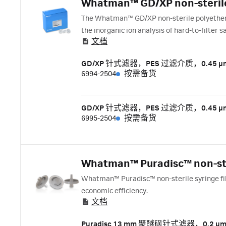
Whatman™ GD/XP non-sterile P
The Whatman™ GD/XP non-sterile polyethers
the inorganic ion analysis of hard-to-filter 
文档
polypropylene prefilters and PES membrane
GD/XP 针式滤器，PES 过滤介质，0.45 µ
6994-2504
按需备货
GD/XP 针式滤器，PES 过滤介质，0.45 µ
6995-2504
按需备货
Whatman™ Puradisc™ non-ster
Whatman™ Puradisc™ non-sterile syringe fi
economic efficiency.
文档
Puradisc 13 mm 聚醚砜针式滤器，0.2