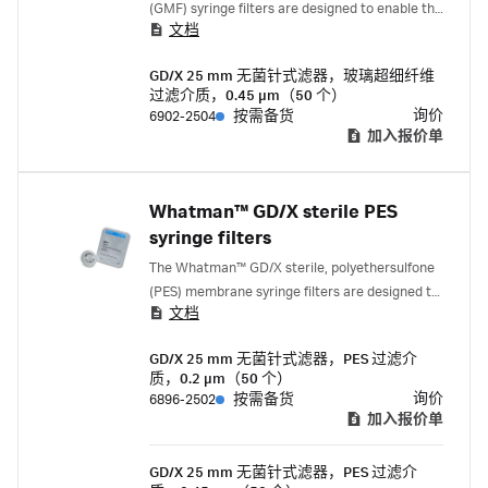
(GMF) syringe filters are designed to enable the
文档
filtration of viscous, hard-to-filter samples
greater than 10 mL. They combine a
GD/X 25 mm 无菌针式滤器，玻璃超细纤维
polypropylene housing, high-efficiency
过滤介质，0.45 µm（50 个）
Whatman™ GMF 150 and GF/F pre-filter media,
询价
6902-2504
按需备货
and a GMF membrane.
加入报价单
Whatman™ GD/X sterile PES
syringe filters
The Whatman™ GD/X sterile, polyethersulfone
(PES) membrane syringe filters are designed to
文档
enable the filtration of viscous, hard-to-filter
samples greater than 10 mL. They combine a
GD/X 25 mm 无菌针式滤器，PES 过滤介
polypropylene housing, high-efficiency
质，0.2 µm（50 个）
Whatman™ GMF 150 and GF/F pre-filter media,
询价
6896-2502
按需备货
and a PES membrane.
加入报价单
GD/X 25 mm 无菌针式滤器，PES 过滤介