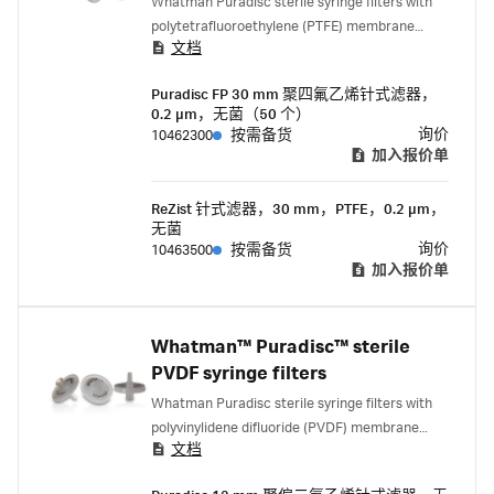
Whatman Puradisc sterile syringe filters with
polytetrafluoroethylene (PTFE) membrane
文档
combine premium quality with economic
efficiency.
Puradisc FP 30 mm 聚四氟乙烯针式滤器，
0.2 µm，无菌（50 个）
询价
10462300
按需备货
加入报价单
ReZist 针式滤器，30 mm，PTFE，0.2 µm，
无菌
询价
10463500
按需备货
加入报价单
Whatman™ Puradisc™ sterile
PVDF syringe filters
Whatman Puradisc sterile syringe filters with
polyvinylidene difluoride (PVDF) membrane
文档
combine premium quality with economic
efficiency.