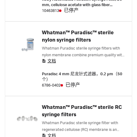
mm, cellulose acetate with glass fiber
prefilter GF92, 0.45 µm (200 pcs)
已停产
10463813
Whatman™ Puradisc™ sterile
nylon syringe filters
Whatman Puradisc sterile syringe filters with
nylon membrane combine premium quality with
文档
economic efficiency.
Puradisc 4 mm 尼龙针式滤器，0.2 µm（50
个）
已停产
6786-0402
Whatman™ Puradisc™ sterile RC
syringe filters
Whatman Puradisc sterile syringe filter with
regenerated cellulose (RC) membrane is an
文档
excellent choice for any application requiring a