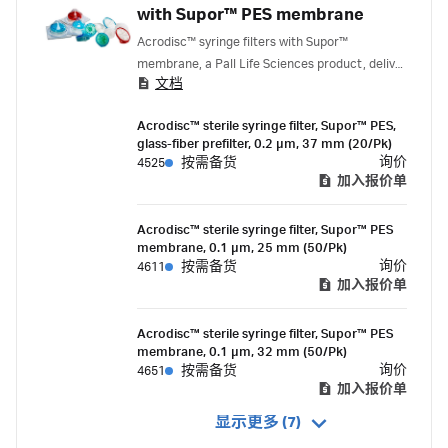
with Supor™ PES membrane
Acrodisc™ syringe filters with Supor™
membrane, a Pall Life Sciences product, deliver
文档
high flow rates and low protein binding.
Acrodisc™ sterile syringe filter, Supor™ PES,
glass-fiber prefilter, 0.2 µm, 37 mm (20/Pk)
询价
4525
按需备货
加入报价单
Acrodisc™ sterile syringe filter, Supor™ PES
membrane, 0.1 µm, 25 mm (50/Pk)
询价
4611
按需备货
加入报价单
Acrodisc™ sterile syringe filter, Supor™ PES
membrane, 0.1 µm, 32 mm (50/Pk)
询价
4651
按需备货
加入报价单
显示更多 (7)