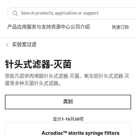
产品
应用
服务与支持
资源中心
公司介绍
快速订购
实验室过滤
针头式滤器-灭菌
思拓凡提供丙烯酸针头式滤器-灭菌、氧化铝针头式滤器-灭
菌等多种灭菌针头式滤器。
类别
显示
1-15
共
20
项
Acrodisc™ sterile syringe filters