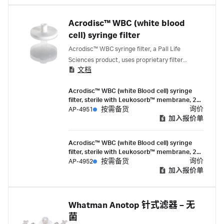
Acrodisc™ WBC (white blood
cell) syringe filter
Acrodisc™ WBC syringe filter, a Pall Life
Sciences product, uses proprietary filter
文档
technology to separate leukocytes from whole
blood.
Acrodisc™ WBC (white Blood cell) syringe
filter, sterile with Leukosorb™ membrane, 25
mm (10/Pk)
询价
AP-4951
按需备货
加入报价单
Acrodisc™ WBC (white Blood cell) syringe
filter, sterile with Leukosorb™ membrane, 25
mm (50 Pk)
询价
AP-4952
按需备货
加入报价单
Whatman Anotop 针式滤器 – 无
菌