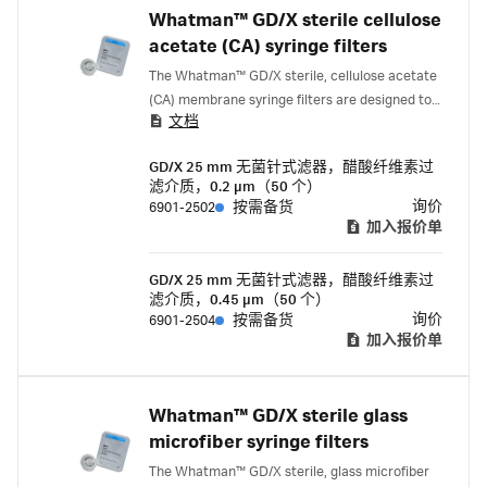
Whatman™ GD/X sterile cellulose
acetate (CA) syringe filters
The Whatman™ GD/X sterile, cellulose acetate
(CA) membrane syringe filters are designed to
文档
enable the filtration of viscous, hard-to-filter
samples greater than 10 mL. They combine a
GD/X 25 mm 无菌针式滤器，醋酸纤维素过
polypropylene housing, high-efficiency
滤介质，0.2 µm（50 个）
Whatman ™ GMF 150 and GF/F pre-filter media,
询价
6901-2502
按需备货
and a cellulose acetate (CA) membrane.
加入报价单
GD/X 25 mm 无菌针式滤器，醋酸纤维素过
滤介质，0.45 µm（50 个）
询价
6901-2504
按需备货
加入报价单
Whatman™ GD/X sterile glass
microfiber syringe filters
The Whatman™ GD/X sterile, glass microfiber