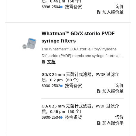
质，0.45 µm（50 个）
询价
6896-2504
按需备货
加入报价单
Whatman™ GD/X sterile PVDF
syringe filters
The Whatman™ GD/X sterile, Polyvinylidene
Difluoride (PVDF) membrane syringe filters are
文档
designed to enable the filtration of viscous,
hard-to-filter samples greater than 10 mL.
GD/X 25 mm 无菌针式滤器，PVDF 过滤介
Each unit contains a prefiltration stack of
质，0.2 µm（50 个）
Whatman multigrade glass microfiber (GMF)
询价
6900-2502
按需备货
and Glass fiber (GF/F) filters. The combination
加入报价单
of this pre-filtration stack and filter housing
design enables you to filter highly particular
GD/X 25 mm 无菌针式滤器，PVDF 过滤介
loaded samples.
质，0.45 µm（50 个）
询价
6900-2504
按需备货
加入报价单