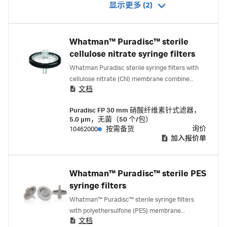
显示更多 (2)
Whatman™ Puradisc™ sterile
cellulose nitrate syringe filters
Whatman Puradisc sterile syringe filters with
cellulose nitrate (CN) membrane combine
文档
premium quality with economic efficiency.
Puradisc FP 30 mm 硝酸纤维素针式滤器，
5.0 μm，无菌（50 个/包）
询价
10462000
按需备货
加入报价单
Whatman™ Puradisc™ sterile PES
syringe filters
Whatman™ Puradisc™ sterile syringe filters
with polyethersulfone (PES) membrane
文档
combine premium quality with economic