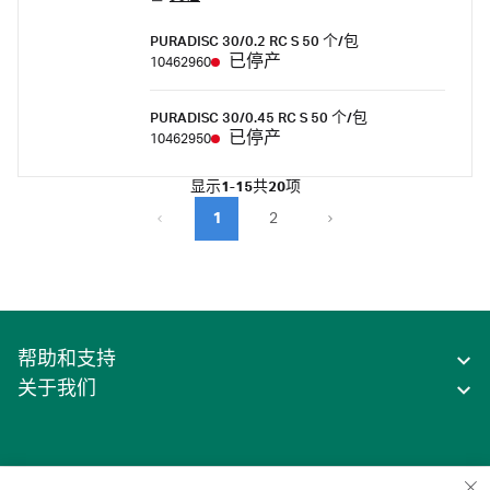
chemically resistant, hydrophilic, low protein
PURADISC 30/0.2 RC S 50 个/包
binding membrane.
已停产
10462960
PURADISC 30/0.45 RC S 50 个/包
已停产
10462950
显示
1-15
共
20
项
1
2
帮助和支持
关于我们