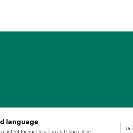
标
·
取消订阅
·
订阅设置
·
沪ICP备2020031023号-2
nd language
Un
c content for your location and shop online.