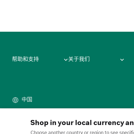
帮助和支持
关于我们
中国
条款
·
隐私政策
·
Cookie
·
商
© 2026 Cytiva
Shop in your local currency a
Choose another country or region to see specifi