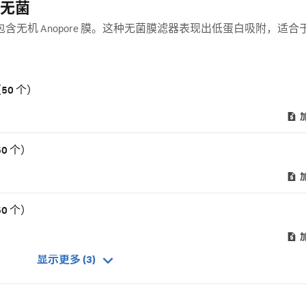
– 无菌
无菌针式滤器包含无机 Anopore 膜。这种无菌膜滤器表现出低蛋白吸附，适
（50 个）
50 个）
50 个）
显示更多 (3)