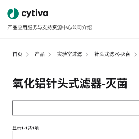
产品
应用
服务与支持
资源中心
公司介绍
首页
产品
实验室过滤
针头式滤器-灭菌
氧化铝针头式滤器-灭菌
显示
1-1
共
1
项