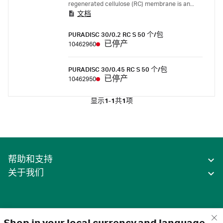
regenerated cellulose (RC) membrane is an
文档
excellent choice for any application requiring a
chemically resistant, hydrophilic, low protein
PURADISC 30/0.2 RC S 50 个/包
binding membrane.
已停产
10462960
PURADISC 30/0.45 RC S 50 个/包
已停产
10462950
显示
1-1
共
1
项
帮助和支持
关于我们