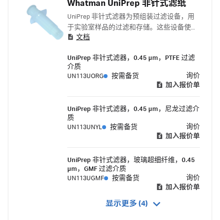
Whatman UniPrep 非针式滤纸
UniPrep 非针式滤器为预组装过滤设备，用
于实验室样品的过滤和存储。这些设备使用
文档
快捷方便，集柱塞、滤器和小瓶于一体。它
们用集成一体式一次性装置取代了针式连接
UniPrep 非针式滤器，0.45 µm，PTFE 过滤
的过滤装置。
介质
询价
UN113UORG
按需备货
加入报价单
UniPrep 非针式滤器，0.45 µm，尼龙过滤介
质
询价
UN113UNYL
按需备货
加入报价单
UniPrep 非针式滤器，玻璃超细纤维，0.45
µm，GMF 过滤介质
询价
UN113UGMF
按需备货
加入报价单
显示更多 (4)