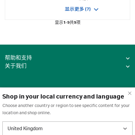
显示更多 (7)
显示
1-9
共
9
项
帮助和支持
关于我们
Shop in your local currency and language
Choose another country or region to see specific content for your
location and shop online.
中国
United Kingdom
条款
·
隐私政策
·
Cookie
·
商标
·