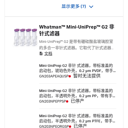
显示更多 (7)
Whatman™ Mini-UniPrep™ G2 非
针式滤器
Mini-UniPrep™ G2 是带有硼硅酸盐玻璃腔室
的多合一非针式滤器。它取代了针式滤器，
文档
可用于自动取样器支持的 UHPLC/HPLC 样品
制备，便于处理，并且耗材组件少。使用我
Mini-UniPrep G2 非针 式滤器，带标准盖的
们的 Mini-UniPrep™ G2 非针式滤器，改变您
启动包，琥珀色外壳，0.2 μm PVDF，带手
的 HPLC 和 UHPLC 样品制备流程。借助这些
动压缩机（100 个 + HC）
暂时无法提供
GN203APEAQUSP
滤器，四个步骤可整合为一个步骤，为色谱
分析之前的样品过滤提供快速、高效且浪费
Mini-UniPrep G2 非针 式滤器，带标准盖的
少的解决方案。
启动包，半透明外壳，0.2 μm PP，带有手
动压缩机（100 个 + HC）
已停产
GN203NPEPPSP
Mini-UniPrep G2 非针 式滤器，带标准盖的
启动包，半透明外壳，0.2 μm PTFE，带手
动压缩机（100 个 + HC）
已停产
GN203NPEORGSP