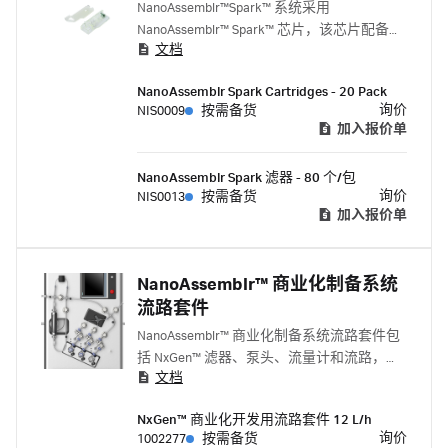
NanoAssemblr™Spark™ 系统采用
NanoAssemblr™ Spark™ 芯片，该芯片配备了
文档
NxGen™ 混合技术，可用于制备纳米颗粒。
NanoAssemblr Spark Cartridges - 20 Pack
询价
NIS0009
按需备货
加入报价单
NanoAssemblr Spark 滤器 - 80 个/包
询价
NIS0013
按需备货
加入报价单
NanoAssemblr™ 商业化制备系统
流路套件
NanoAssemblr™ 商业化制备系统流路套件包
括 NxGen™ 滤器、泵头、流量计和流路，可
文档
在 60 分钟内完成安装。该流路套件可作为
一次性生产用流路套件和开发用有限多次用
NxGen™ 商业化开发用流路套件 12 L/h
流路套件。
询价
1002277
按需备货