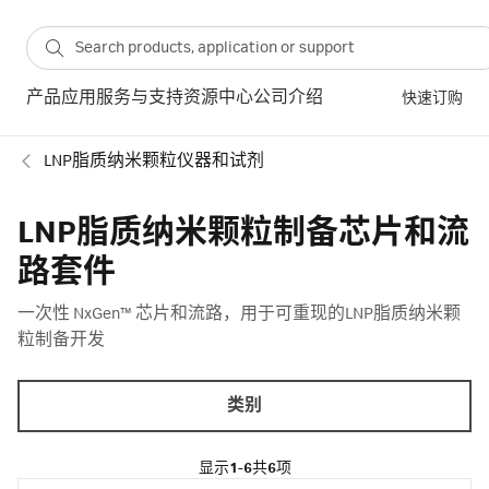
产品
应用
服务与支持
资源中心
公司介绍
快速订购
LNP脂质纳米颗粒仪器和试剂
LNP脂质纳米颗粒制备芯片和流
路套件
一次性 NxGen™ 芯片和流路，用于可重现的LNP脂质纳米颗
粒制备开发
类别
显示
1-6
共
6
项