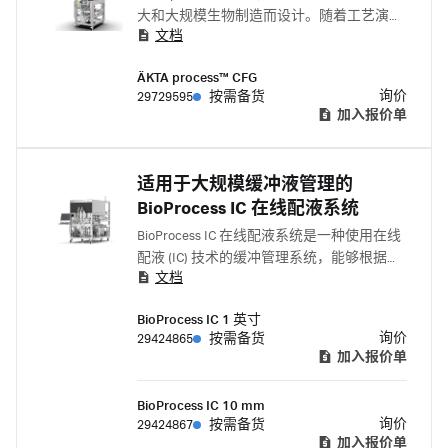
大和大规模生物制造而设计。随着工艺演
文档
进，您可从超过一百万种配置中自由选择，
按需添加泵、传感器或在线稀释功能。
ÄKTA process™ CFG
询价
29729595
按需备货
加入报价单
适用于大规模缓冲液管理的
BioProcess IC 在线配液系统
BioProcess IC 在线配液系统是一种使用在线
配液 (IC) 技术的缓冲管理系统，能够根据需
文档
求，通过用水稀释单组分、高浓度盐、酸和
碱母液来制备缓冲液。通过使用不同反馈控
BioProcess IC 1 英寸
制模式的动态控制来确保准确性。
询价
29424865
按需备货
加入报价单
BioProcess IC 10 mm
询价
29424867
按需备货
加入报价单