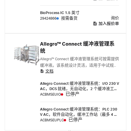
BioProcess IC 1.5 英寸
询价
29424866
按需备货
加入报价单
Allegro™ Connect 缓冲液管理系
统
Allegro™ Connect 缓冲液管理系统可按需提供
缓冲液。该系统设计灵活，适用于中试规
文档
模、临床批次和商业生产，可确保在正确的
时间提供正确的缓冲液，从而实现高效、简
Allegro Connect 缓冲液管理系统：I/O 230 V
化的工作流程。模块化系统设计可根据需要
AC，DCS 就绪，无自动化，2 个缓冲液工作
一次提供多达六种大容量工艺缓冲液，直接
站（最多 4 种缓冲液）
已停产
ACBMSEUIO
提供给批次单元操作，如基于缓冲液在线稀
释 (ILD) 和利用一次性流路的层析或切向流
Allegro Connect 缓冲液管理系统：PLC 230
过滤 (TFF)。Allegro Connect 缓冲液管理系统
V AC，软件自动化，缓冲工作站（最多 4 种
还可满足多柱层析 (MCC) 应用缓冲液要求，
缓冲液）
已停产
ACBMSEUPLC
最多可同时向 MCC 层析系统提供四种工艺
缓冲液。