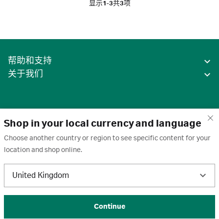
显示
1-3
共
3
项
帮助和支持
关于我们
Shop in your local currency and language
Choose another country or region to see specific content for your
location and shop online.
中国
United Kingdom
条款
·
隐私政策
·
Cookie
·
商标
·
取消订阅
·
订阅设置
·
沪ICP备2020031023号-2
© 2026 Cytiva
Continue