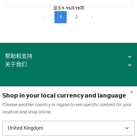
显示
1-15
共
19
项
1
2
帮助和支持
关于我们
Shop in your local currency and language
Choose another country or region to see specific content for your
location and shop online.
中国
United Kingdom
条款
·
隐私政策
·
Cookie
·
商标
·