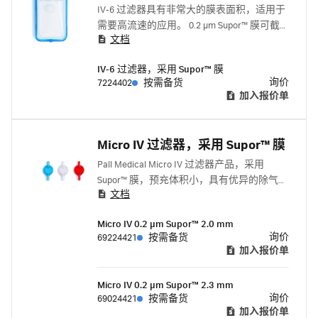
IV-6 过滤器具有非常大的膜表面积，适用于
需要高流速的应用。 0.2 µm Supor™ 膜可截
文档
留缺陷短波单胞菌 低蛋白吸附 Supor™ 膜 去
除空气、颗粒物和有害微生物污染 材料成分
IV-6 过滤器，采用 Supor™ 膜
中不含天然橡胶乳胶、乳胶衍生物、PVC 或
询价
7224402
按需备货
羟基氯乙烯
加入报价单
Micro IV 过滤器，采用 Supor™ 膜
Pall Medical Micro IV 过滤器产品，采用
Supor™ 膜，预充体积小，具有优异的除气能
文档
力，可确保准确进行药物输送，对于主要部
位和替代部位输液疗法非常重要。
Micro IV 0.2 μm Supor™ 2.0 mm
询价
69224421
按需备货
加入报价单
Micro IV 0.2 μm Supor™ 2.3 mm
询价
69024421
按需备货
加入报价单