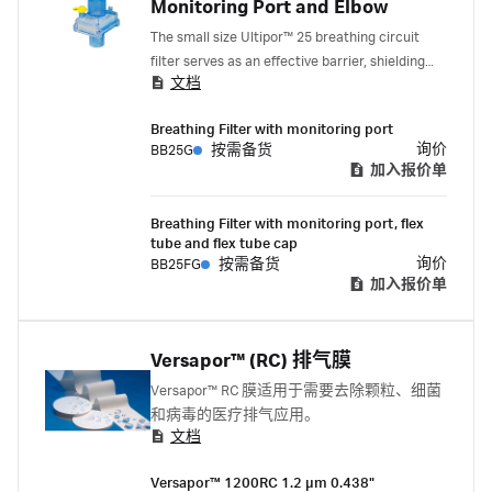
Monitoring Port and Elbow
The small size Ultipor™ 25 breathing circuit
filter serves as an effective barrier, shielding
文档
patients, staff, and the anesthesia equipment
from airborne and liquid-borne contaminants
Breathing Filter with monitoring port
during anesthesia ventilation. With its pleated
询价
BB25G
按需备货
hydrophobic membrane, it ensures efficient
加入报价单
aerosol and liquid retention while delivering
humidification 1 .
Breathing Filter with monitoring port, flex
tube and flex tube cap
询价
BB25FG
按需备货
加入报价单
Versapor™ (RC) 排气膜
Versapor™ RC 膜适用于需要去除颗粒、细菌
和病毒的医疗排气应用。
文档
Versapor™ 1200RC 1.2 µm 0.438"