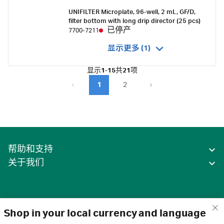
UNIFILTER Microplate, 96-well, 2 mL, GF/D,
filter bottom with long drip director (25 pcs)
已停产
7700-7211
显示更多 (1)
显示
1-15
共
21
项
1
2
帮助和支持
关于我们
Shop in your local currency and language