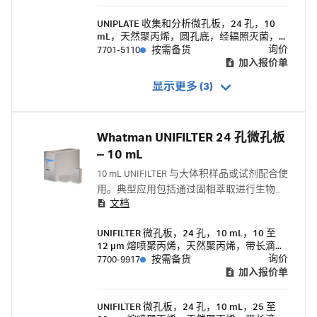
UNIPLATE 收集和分析微孔板，24 孔，10
mL，天然聚丙烯，圆孔底，经辐照灭菌，
带盖
询价
7701-5110
按需备货
加入报价单
显示更多 (3)
Whatman UNIFILTER 24 孔微孔板
‒ 10 mL
10 mL UNIFILTER 与大体积样品或试剂配合使
用。典型应用包括通过固相萃取进行生物分
文档
子纯化和组合化学库生成中的有机合成。
UNIFILTER 微孔板，24 孔，10 mL，10 至
12 μm 熔喷聚丙烯，天然聚丙烯，带长滴导
向器的过滤器底部
询价
7700-9917
按需备货
加入报价单
UNIFILTER 微孔板，24 孔，10 mL，25 至