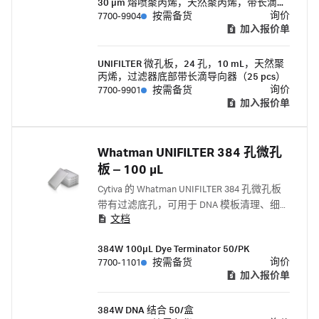
30 μm 熔喷聚丙烯，天然聚丙烯，带长滴导
向器的过滤器底部
询价
7700-9904
按需备货
加入报价单
UNIFILTER 微孔板，24 孔，10 mL，天然聚
丙烯，过滤器底部带长滴导向器（25 pcs）
询价
7700-9901
按需备货
加入报价单
Whatman UNIFILTER 384 孔微孔
板 ‒ 100 μL
Cytiva 的 Whatman UNIFILTER 384 孔微孔板
带有过滤底孔，可用于 DNA 模板清理、细胞
文档
捕获、去除样品和试剂中不需要的碎片以及
生物样品中的染料斑点。
384W 100μL Dye Terminator 50/PK
询价
7700-1101
按需备货
加入报价单
384W DNA 结合 50/盒