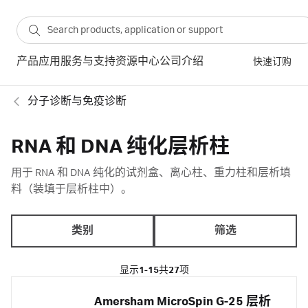
产品
应用
服务与支持
资源中心
公司介绍
快速订购
分子诊断与免疫诊断
RNA 和 DNA 纯化层析柱
用于 RNA 和 DNA 纯化的试剂盒、离心柱、重力柱和层析填
料（装填于层析柱中）。
类别
筛选
显示
1-15
共
27
项
Amersham MicroSpin G-25 层析