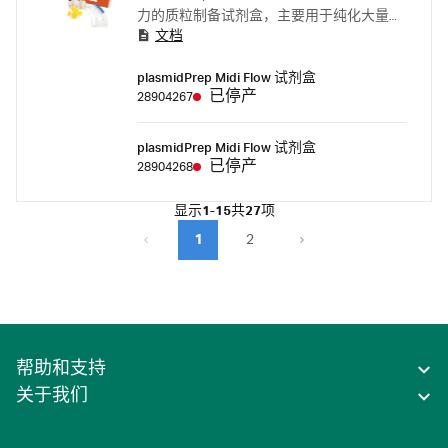
力的质粒制备试剂盒，主要用于纯化大量转
文档
染级质粒 DNA（与输入样本体积成比例）。
plasmidPrep Midi Flow 试剂盒
已停产
28904267
plasmidPrep Midi Flow 试剂盒
已停产
28904268
显示
1-15
共
27
项
1
2
帮助和支持
关于我们