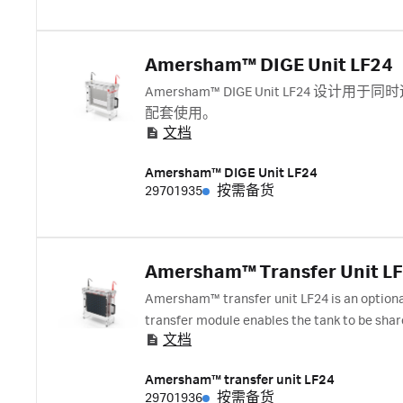
Amersham™ DIGE Unit LF24
Amersham™ DIGE Unit LF24 
配套使用。
文档
Amersham™ DIGE Unit LF24
29701935
按需备货
Amersham™ Transfer Unit L
Amersham™ transfer unit LF24 is an optional
transfer module enables the tank to be shar
文档
Amersham™ transfer unit LF24
29701936
按需备货