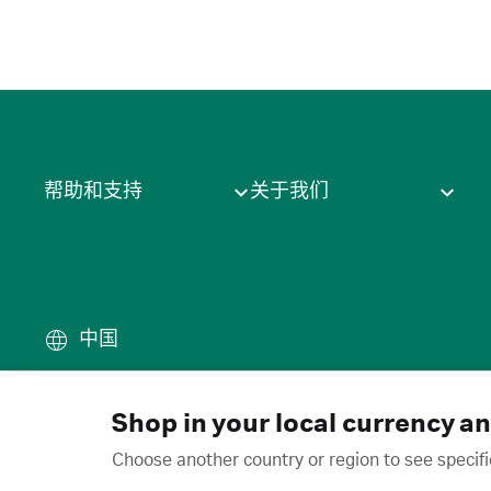
帮助和支持
关于我们
中国
条款
·
隐私政策
·
Cookie
·
商
© 2026 Cytiva
Shop in your local currency a
Choose another country or region to see specifi