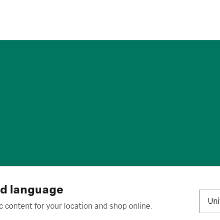
标
·
取消订阅
·
订阅设置
·
沪ICP备2020031023号-2
nd language
Un
c content for your location and shop online.