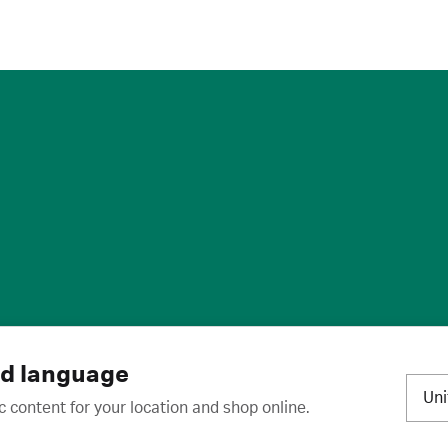
标
·
取消订阅
·
订阅设置
·
沪ICP备2020031023号-2
nd language
Un
c content for your location and shop online.