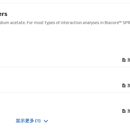
ers
dium acetate. For most types of interaction analyses in Biacore™ SP
显示更多 (1)