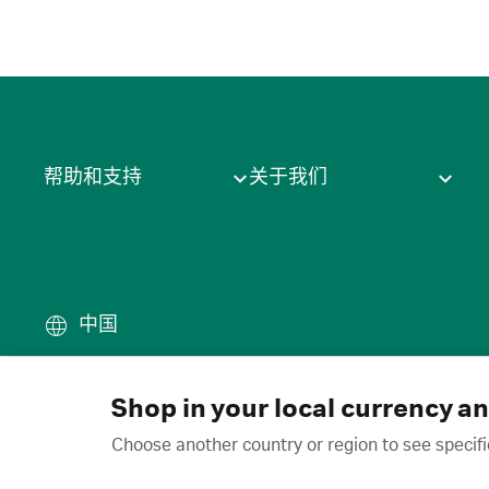
帮助和支持
关于我们
中国
条款
·
隐私政策
·
Cookie
·
商
© 2026 Cytiva
Shop in your local currency a
Choose another country or region to see specifi