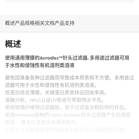
概述
产品规格
相关文档
产品支持
概述
使用通用薄膜的Acrodisc™针头过滤器, 多用途过滤器可用
于水性和侵蚀性有机溶剂类溶液
避免因准备各种过滤器而导致成本昂贵和不方便。多用途过
滤器可用于水性和侵蚀性有机溶剂类溶液。
低蛋白结合薄膜，关键蛋白质类样品回收率高。
准确分析。HPLC认证UV吸收可萃取物水平低。
使用玻璃纤维预过滤器版，易于过滤富含颗粒物的样品。
采用minispike结构的13mm Acrodisc针头过滤器产生的滞留
较低， 易于过滤至自动进样瓶内。
比其它过滤器能够更好地避免层析柱和仪器累积颗粒物