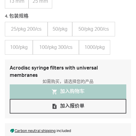
13 mm
25 mm
4. 包装规格
25/pkg 200/cs
50/pkg
50/pkg 200/cs
100/pkg
100/pkg 300/cs
1000/pkg
Acrodisc syringe filters with universal
membranes
如需购买，请选择您的产品
加入购物⻋
加入报价单
Carbon neutral shipping
included