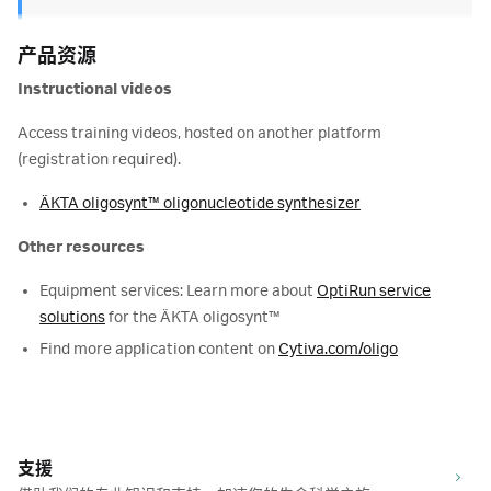
产品资源
Instructional videos
Access training videos, hosted on another platform
(registration required).
ÄKTA oligosynt™ oligonucleotide synthesizer
Other resources
Equipment services: Learn more about
OptiRun service
solutions
for the ÄKTA oligosynt™
Find more application content on
Cytiva.com/oligo
支援