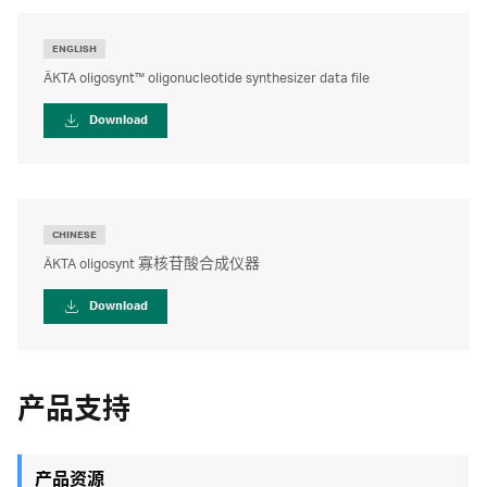
User manual
ENGLISH
ÄKTA oligosynt™ oligonucleotide synthesizer data file
White paper
Download
CHINESE
ÄKTA oligosynt 寡核苷酸合成仪器
Download
产品支持
产品资源