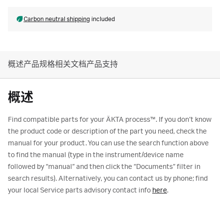
Carbon neutral shipping
included
概述
产品规格
相关文档
产品支持
概述
Find compatible parts for your ÄKTA process™. If you don’t know
the product code or description of the part you need, check the
manual for your product. You can use the search function above
to find the manual (type in the instrument/device name
followed by “manual” and then click the “Documents” filter in
search results). Alternatively, you can contact us by phone; find
your local Service parts advisory contact info
here
.