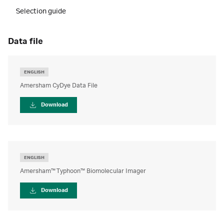
Selection guide
data file
ENGLISH
Amersham CyDye Data File
Download
ENGLISH
Amersham™ Typhoon™ Biomolecular Imager
Download