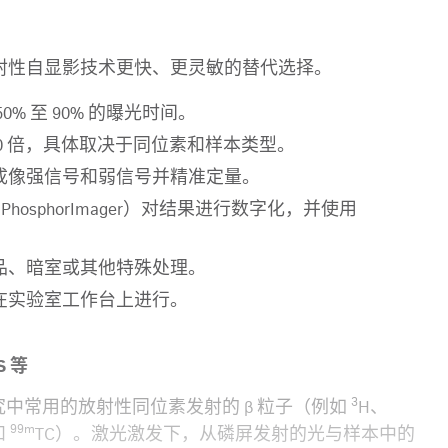
放射性自显影技术更快、更灵敏的替代选择。
 至 90% 的曝光时间。
0 倍，具体取决于同位素和样本类型。
成像强信号和弱信号并精准定量。
 PhosphorImager）对结果进行数字化，并使用
品、暗室或其他特殊处理。
在实验室工作台上进行。
S 等
3
究中常用的放射性同位素发射的 β 粒子（例如
H、
99m
和
TC）。激光激发下，从磷屏发射的光与样本中的