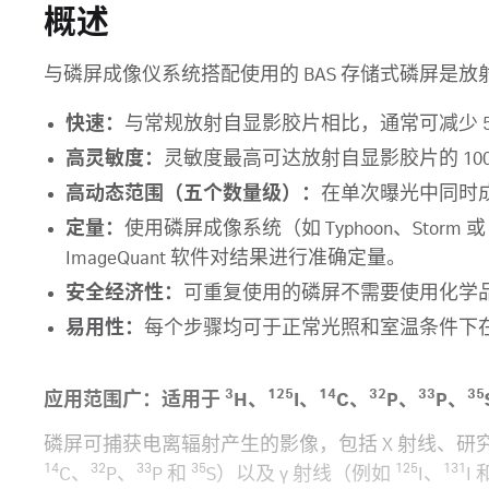
概述
与磷屏成像仪系统搭配使用的 BAS 存储式磷屏是
快速：
与常规放射自显影胶片相比，通常可减少 50%
高灵敏度：
灵敏度最高可达放射自显影胶片的 10
高动态范围（五个数量级）：
在单次曝光中同时
定量：
使用磷屏成像系统（如 Typhoon、Storm 或
ImageQuant 软件对结果进行准确定量。
安全经济性：
可重复使用的磷屏不需要使用化学
易用性：
每个步骤均可于正常光照和室温条件下
3
125
14
32
33
35
应用范围广：适用于
H、
I、
C、
P、
P、
磷屏可捕获电离辐射产生的影像，包括 X 射线、研
14
32
33
35
125
131
C、
P、
P 和
S）以及 γ 射线（例如
I、
I 