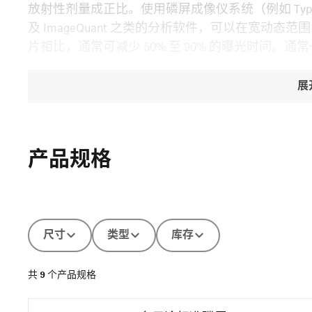
放射性剂量成正比。使用磷屏成像仪系统（例如 Typhoon，
及 ImageQuant 之类的分析软件，可以在宽
片相比，通常可减少 50% 至 90% 的曝光时间
展
产品规格
尺寸
类型
库存
共
9
个产品规格