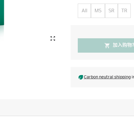
All
MS
SR
TR
加入购物
Carbon neutral shipping
i