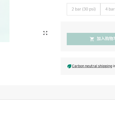
2 bar (30 psi)
4 bar
加入购物
Carbon neutral shipping
i