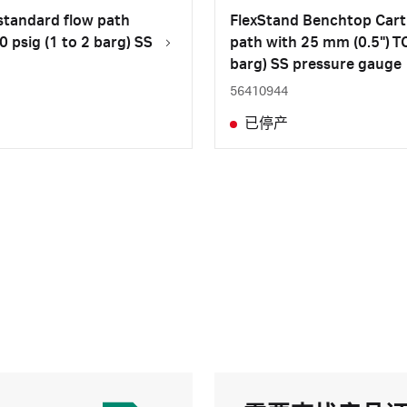
standard flow path
FlexStand Benchtop Cart
 psig (1 to 2 barg) SS
path with 25 mm (0.5") TC
barg) SS pressure gauge
56410944
已停产