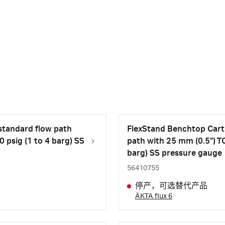
standard flow path
FlexStand Benchtop Cart
 psig (1 to 4 barg) SS
path with 25 mm (0.5") TC
barg) SS pressure gauge
56410755
停产，可选替代产品
ÄKTA flux 6