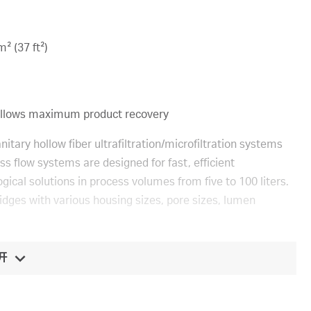
² (37 ft²)
d allows maximum product recovery
tary hollow fiber ultrafiltration/microfiltration systems
oss flow systems are designed for fast, efficient
ogical solutions in process volumes from five to 100 liters.
ges with various housing sizes, pore sizes, lumen
开