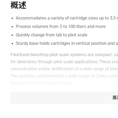
概述
Accommodates a variety of cartridge sizes up to 3.5 m
Process volumes from 5 to 100 liters and more
Quickly change from lab to pilot scale
Sturdy base holds cartridges in vertical position an
FlexStand benchtop pilot scale systems are compact, sani
for laboratory through pilot scale applications. These cr
concentration and/or diafiltration of a wide range of biol
The systems accommodate a wide range of Cytiva cartrid
diameters and membrane areas.
展