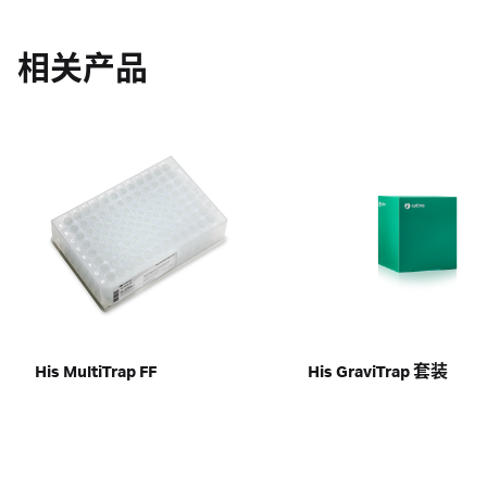
相关产品
His MultiTrap FF
His GraviTrap 套装