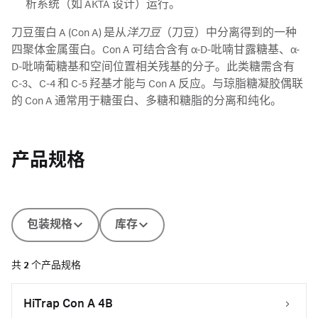
析系统（如 ÄKTA 设计）运行。
刀豆蛋白 A (Con A) 是从
洋刀豆
（刀豆）中分离得到的一种
四聚体金属蛋白。Con A 可结合含有 α-D-吡喃甘露糖基、α-
D-吡喃葡糖基和空间位置相关残基的分子。此类糖需含有
C-3、C-4 和 C-5 羟基才能与 Con A 反应。与琼脂糖凝胶偶联
的 Con A 通常用于糖蛋白、多糖和糖脂的分离和纯化。
产品规格
包装规格
库存
共
2
个产品规格
HiTrap Con A 4B