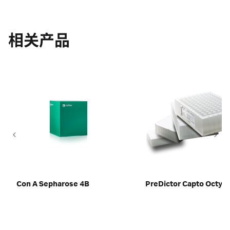
相关产品
Con A Sepharose 4B
PreDictor Capto Octyl