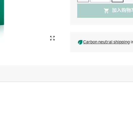
加入购物
Carbon neutral shipping
i