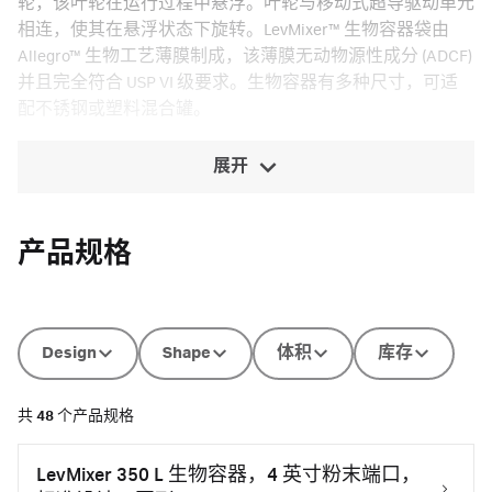
轮，该叶轮在运行过程中悬浮。叶轮与移动式超导驱动单元
相连，使其在悬浮状态下旋转。LevMixer™ 生物容器袋由
Allegro™ 生物工艺薄膜制成，该薄膜无动物源性成分 (ADCF)
并且完全符合 USP VI 级要求。生物容器有多种尺寸，可适
配不锈钢或塑料混合罐。
展开
产品规格
Design
Shape
体积
库存
共
48
个产品规格
LevMixer 350 L 生物容器，4 英寸粉末端口，