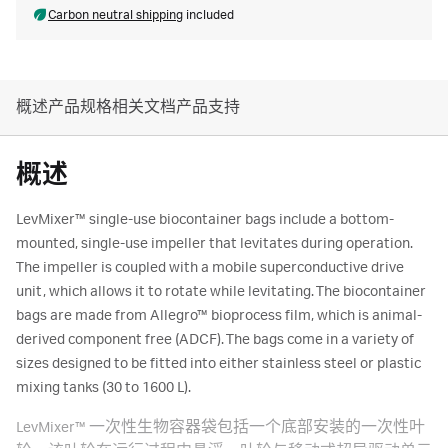
Carbon neutral shipping
included
概述
产品规格
相关文档
产品支持
概述
LevMixer™ single-use biocontainer bags include a bottom-
mounted, single-use impeller that levitates during operation.
The impeller is coupled with a mobile superconductive drive
unit, which allows it to rotate while levitating. The biocontainer
bags are made from Allegro™ bioprocess film, which is animal-
derived component free (ADCF). The bags come in a variety of
sizes designed to be fitted into either stainless steel or plastic
mixing tanks (30 to 1600 L).
LevMixer™ 一次性生物容器袋包括一个底部安装的一次性叶