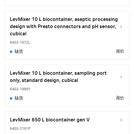
LevMixer 10 L biocontainer, aseptic processing
design with Presto connectors and pH sensor,
cubical
6403-1972L
询价
缺货
LevMixer 10 L biocontainer, sampling port
only, standard design, cubical
6403-1999Y
询价
缺货
LevMixer 650 L biocontainer gen V
6403-2191P