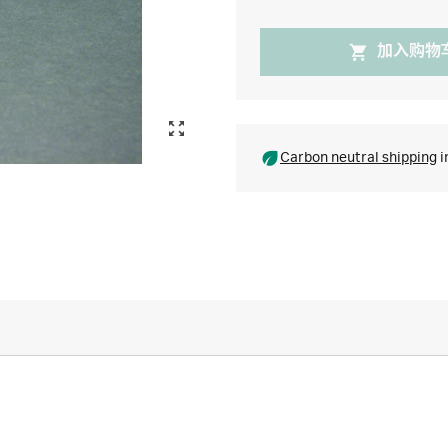
加入购物
Carbon neutral shipping
i