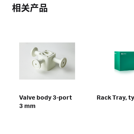
相关产品
Valve body 3-port
Rack Tray, t
3 mm