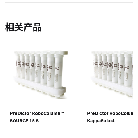
相关产品
PreDictor RoboColumn™
PreDictor RoboColumn
SOURCE 15 S
KappaSelect