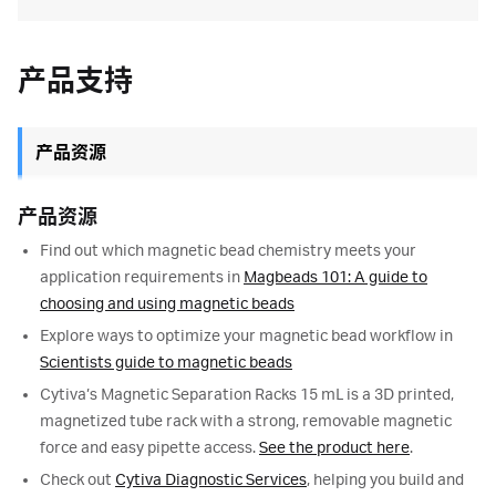
产品支持
产品资源
产品资源
Find out which magnetic bead chemistry meets your
application requirements in
Magbeads 101: A guide to
choosing and using magnetic beads
Explore ways to optimize your magnetic bead workflow in
Scientists guide to magnetic beads
Cytiva’s Magnetic Separation Racks 15 mL is a 3D printed,
magnetized tube rack with a strong, removable magnetic
force and easy pipette access.
See the product here
.
Check out
Cytiva Diagnostic Services
, helping you build and