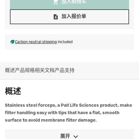
加入购物⻋
加入报价单
Carbon neutral shipping
included
概述
产品规格
相关文档
产品支持
概述
Stainless steel forceps, a Pall Life Sciences product, make
filter handling easy with tips that have a flat, smooth
surface to avoid membrane filter damage.
展开