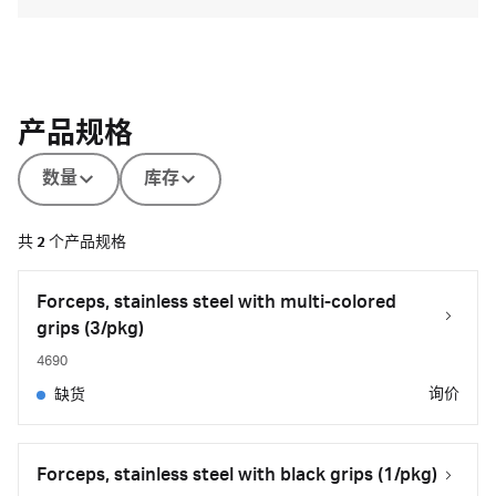
产品规格
数量
库存
共
2
个产品规格
Forceps, stainless steel with multi-colored
grips (3/pkg)
4690
询价
缺货
Forceps, stainless steel with black grips (1/pkg)