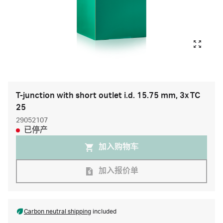
T-junction with short outlet i.d. 15.75 mm, 3x TC
25
29052107
已停产
加入购物⻋
加入报价单
Carbon neutral shipping
included