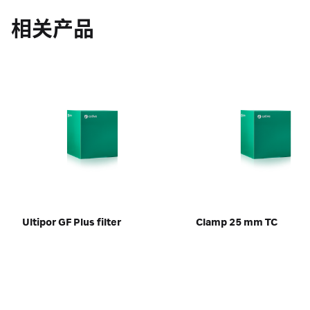
相关产品
Ultipor GF Plus filter
Clamp 25 mm TC