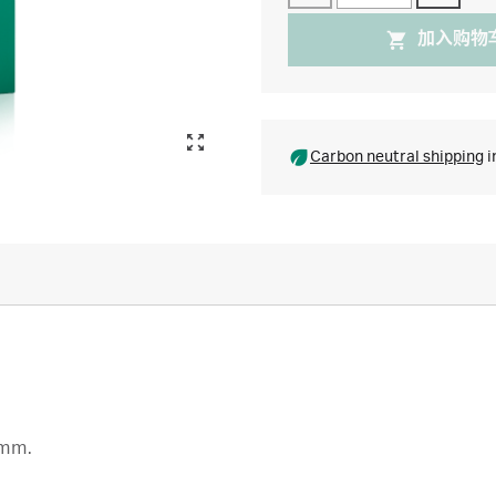
加入购物
Carbon neutral shipping
i
mm.